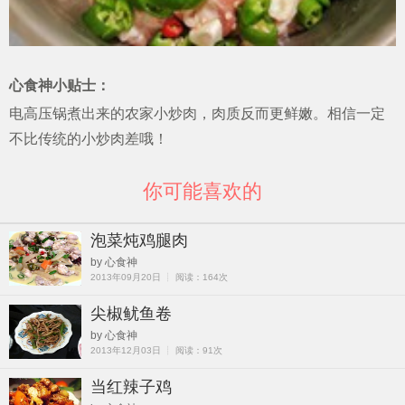
心食神小贴士：
电高压锅煮出来的农家小炒肉，肉质反而更鲜嫩。相信一定
不比传统的小炒肉差哦！
你可能喜欢的
泡菜炖鸡腿肉
by 心食神
2013年09月20日 ┊ 阅读：164次
尖椒鱿鱼卷
by 心食神
2013年12月03日 ┊ 阅读：91次
当红辣子鸡