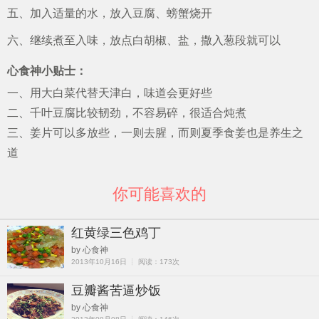
五、加入适量的水，放入豆腐、螃蟹烧开
六、继续煮至入味，放点白胡椒、盐，撒入葱段就可以
心食神小贴士：
一、用大白菜代替天津白，味道会更好些
二、千叶豆腐比较韧劲，不容易碎，很适合炖煮
三、姜片可以多放些，一则去腥，而则夏季食姜也是养生之
道
你可能喜欢的
红黄绿三色鸡丁
by 心食神
2013年10月16日 ┊ 阅读：173次
豆瓣酱苦逼炒饭
by 心食神