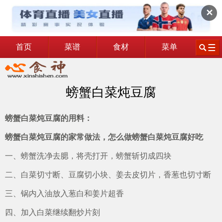
✕
首页
菜谱
食材
菜单
螃蟹白菜炖豆腐
螃蟹白菜炖豆腐的用料：
螃蟹白菜炖豆腐的家常做法，怎么做螃蟹白菜炖豆腐好吃
一、螃蟹洗净去腮，将壳打开，螃蟹斩切成四块
二、白菜切寸断、豆腐切小块、姜去皮切片，香葱也切寸断
三、锅内入油放入葱白和姜片超香
四、加入白菜继续翻炒片刻