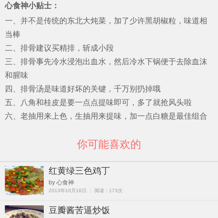
心食神小贴士：
一、并不是传统的东北大炖菜，加了少许黑胡椒粒，味道相
当棒
二、排骨建议买精排，斩成小段
三、排骨事先冷水浸泡出血水，然后冷水下锅便于去除血沫
和腥味
四、排骨汤是味道好坏的关键，千万别扔掉哦
五、八角和桂皮是要一点点提味即可，多了就抢风头啦
六、老抽用来上色，生抽用来提味，加一点白糖是最佳组合
你可能喜欢的
红黄绿三色鸡丁
by 心食神
2013年10月16日 ┊ 阅读：173次
豆瓣酱苦逼炒饭